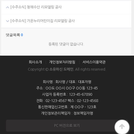
[수주소식] 청해수산 리모델링 공사
[수주소식] 가온누리어린이집 리모델링 공사
댓글목록
0
등록된 댓글이 없습니다.
회사소개
개인정보처리방침
서비스이용약관
Copyright ©
소유하신 도메인.
All rights reserved.
회사명 : 회사명 / 대표 : 대표자명
주소 : OO도 OO시 OO구 OO동 123-45
사업자 등록번호 : 123-45-67890
전화 : 02-123-4567 팩스 : 02-123-4568
통신판매업신고번호 : 제 OO구 - 123호
개인정보관리책임자 : 정보책임자명
PC 버전으로 보기